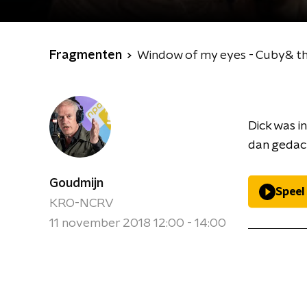
Fragmenten
Window of my eyes - Cuby& th
Dick was i
dan gedach
Goudmijn
Speel
KRO-NCRV
11 november 2018 12:00 - 14:00