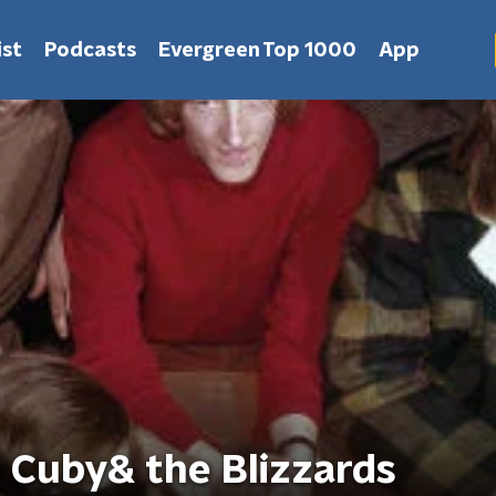
st
Podcasts
Evergreen Top 1000
App
 Cuby& the Blizzards