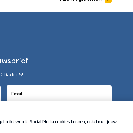
uwsbrief
O Radio 5!
Cookiebeleid