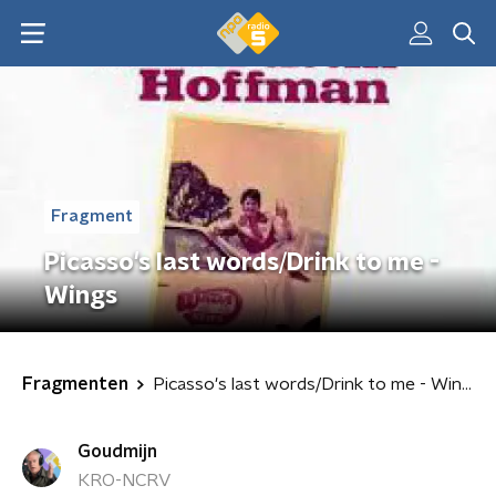
Fragment
Picasso's last words/Drink to me -
Wings
Fragmenten
Picasso's last words/Drink to me - Wings
Goudmijn
KRO-NCRV