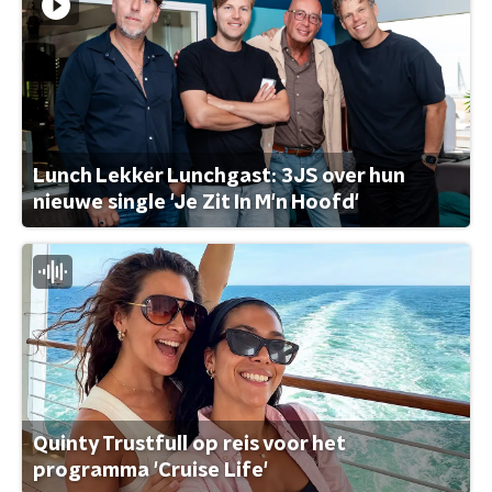
Lunch Lekker Lunchgast: 3JS over hun
nieuwe single 'Je Zit In M'n Hoofd'
Quinty Trustfull op reis voor het
programma 'Cruise Life'