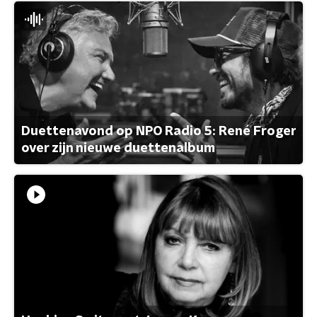
Duettenavond op NPO Radio 5: René Froger
over zijn nieuwe duettenalbum