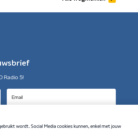
uwsbrief
O Radio 5!
Cookiebeleid