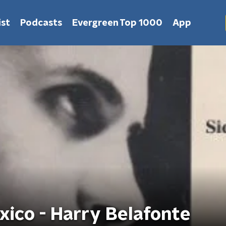
st
Podcasts
Evergreen Top 1000
App
xico - Harry Belafonte