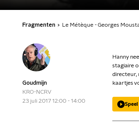
Fragmenten
Le Métèque - Georges Mousta
Hanny neem
stagiaire 
directeur,
Goudmijn
kaartjes v
KRO-NCRV
23 juli 2017 12:00 - 14:00
Speel