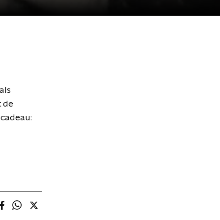
als
t de
r cadeau: