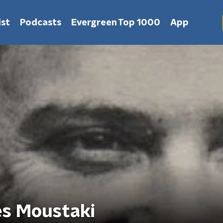
st
Podcasts
Evergreen Top 1000
App
es Moustaki