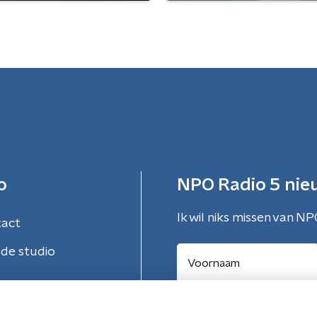
o
NPO Radio 5 nie
Ik wil niks missen van NP
tact
de studio
Aanmelden