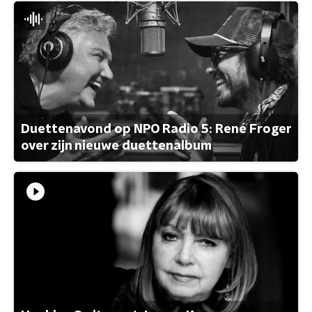
Duettenavond op NPO Radio 5: René Froger
over zijn nieuwe duettenalbum