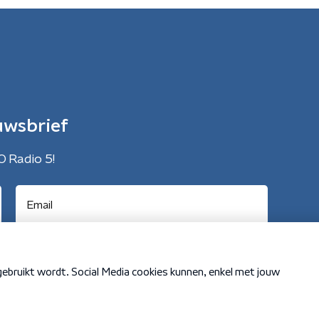
uwsbrief
O Radio 5!
Cookiebeleid