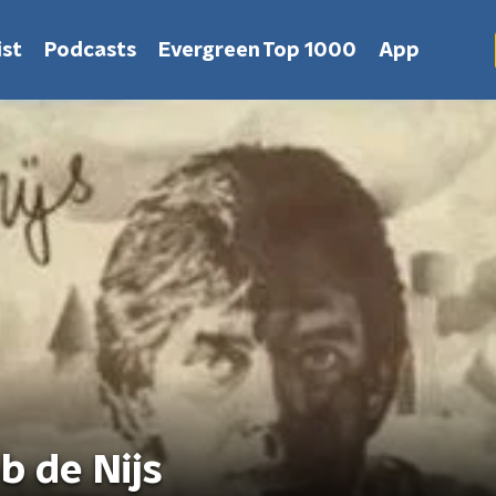
st
Podcasts
Evergreen Top 1000
App
b de Nijs