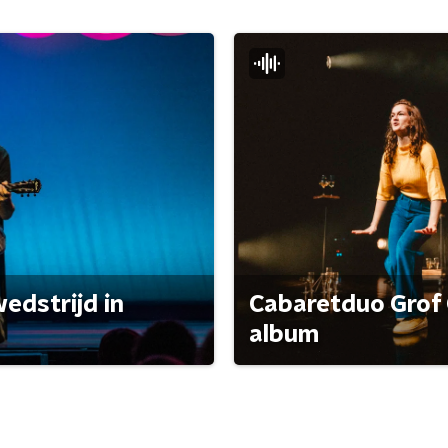
edstrijd in
Cabaretduo Grof 
album