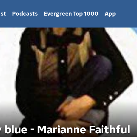
st
Podcasts
Evergreen Top 1000
App
y blue - Marianne Faithful