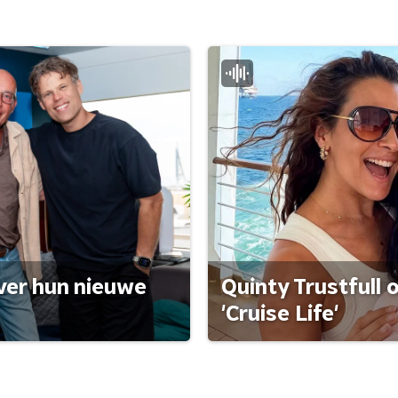
ver hun nieuwe
Quinty Trustfull 
'Cruise Life'