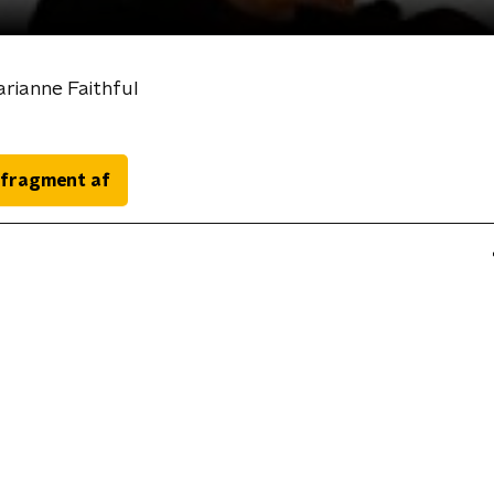
arianne Faithful
 fragment af