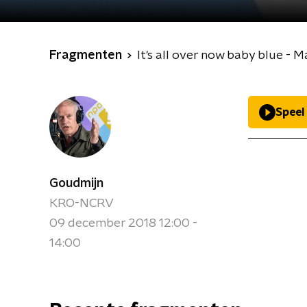
Fragmenten
It's all over now baby blue - M
Speel
Goudmijn
KRO-NCRV
09 december 2018 12:00 -
14:00