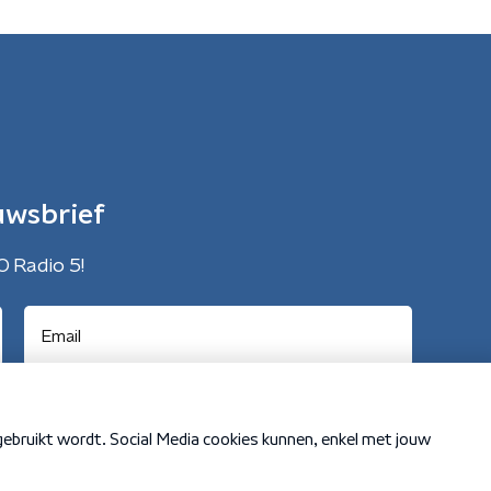
uwsbrief
O Radio 5!
Cookiebeleid