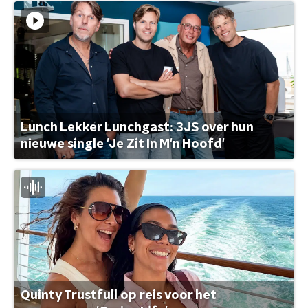
Lunch Lekker Lunchgast: 3JS over hun
nieuwe single 'Je Zit In M'n Hoofd'
Quinty Trustfull op reis voor het