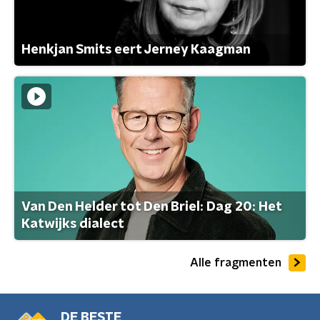
Henkjan Smits eert Jerney Kaagman
Van Den Helder tot Den Briel: Dag 20: Het
Katwijks dialect
Alle fragmenten
DE BESTE