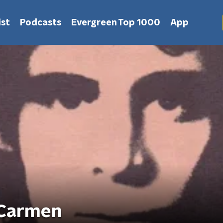
st
Podcasts
Evergreen Top 1000
App
c Carmen