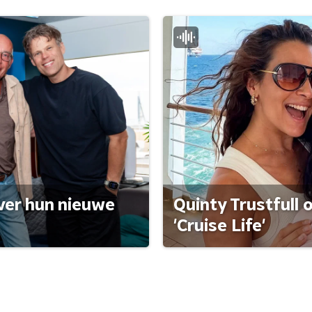
ver hun nieuwe
Quinty Trustfull 
'Cruise Life'