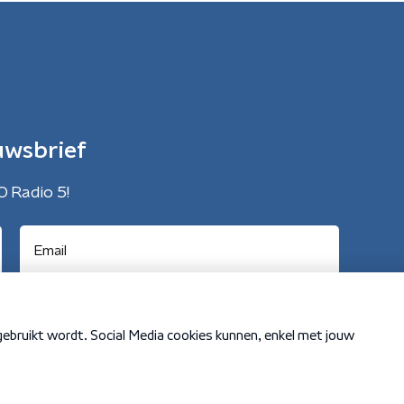
uwsbrief
O Radio 5!
Cookiebeleid