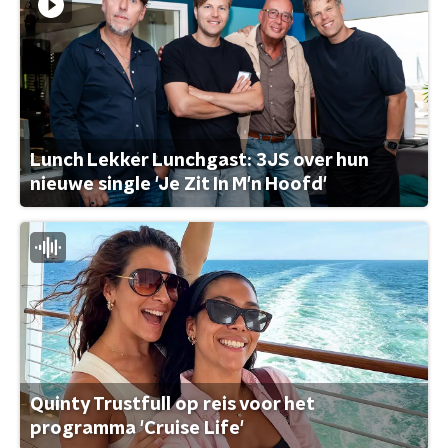
Lunch Lekker Lunchgast: 3JS over hun
nieuwe single 'Je Zit In M'n Hoofd'
Quinty Trustfull op reis voor het
programma 'Cruise Life'