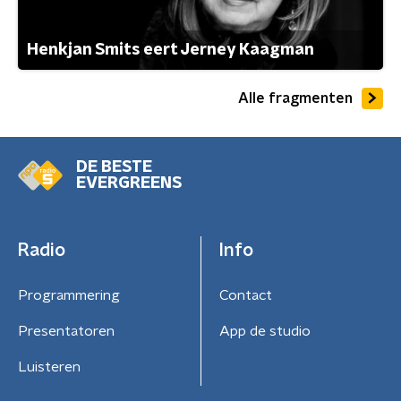
Henkjan Smits eert Jerney Kaagman
Alle fragmenten
DE BESTE
EVERGREENS
Radio
Info
Programmering
Contact
Presentatoren
App de studio
Luisteren