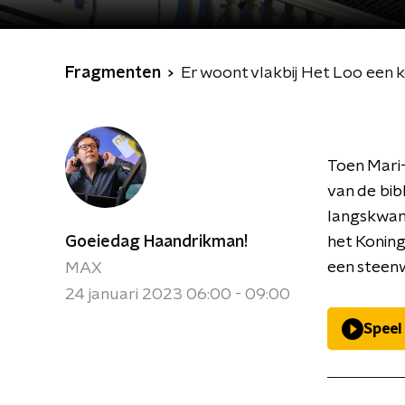
Fragmenten
Er woont vlakbij Het Loo een ko
Toen Mari-
van de bib
langskwam,
Goeiedag Haandrikman!
het Koning
een steenw
MAX
24 januari 2023 06:00 - 09:00
Speel