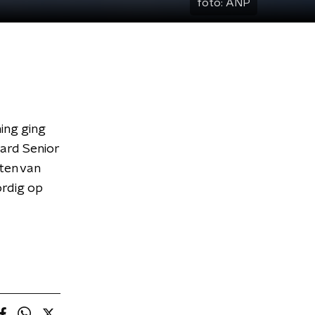
foto:
ANP
ing ging
ard Senior
ten van
ordig op