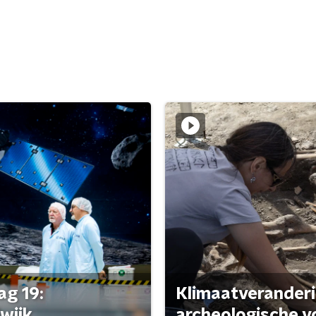
ag 19:
Klimaatveranderi
wijk
archeologische v