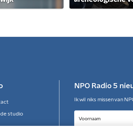
o
NPO Radio 5 nie
Ik wil niks missen van NP
tact
de studio