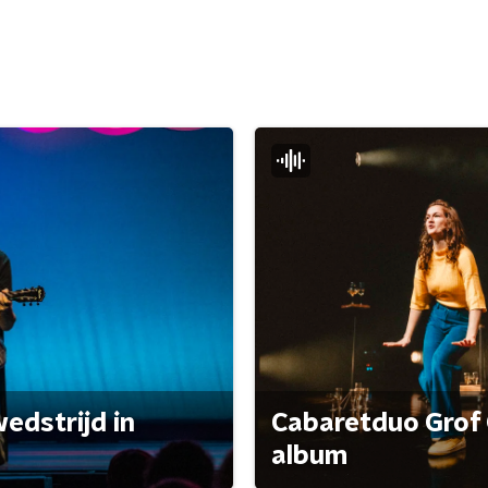
edstrijd in
Cabaretduo Grof 
album