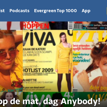
st
Podcasts
Evergreen Top 1000
App
 op de mat, dag Anybody!