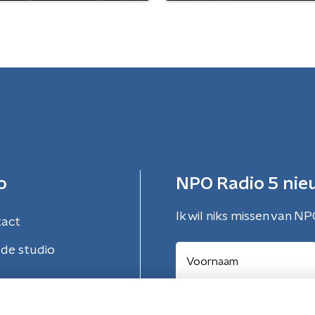
o
NPO Radio 5 nie
Ik wil niks missen van NP
tact
de studio
Aanmelden