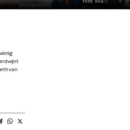
foto:
Viva
weinig
erdwijnt
eth van