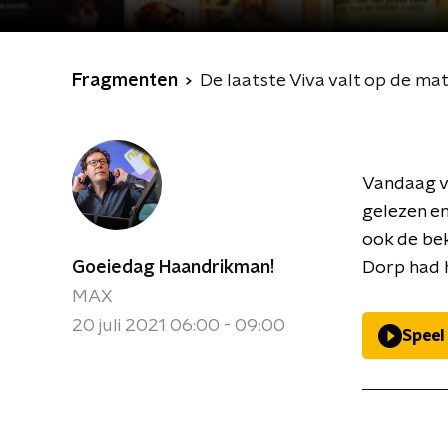
Fragmenten
De laatste Viva valt op de ma
Vandaag ve
gelezen en
ook de bek
Goeiedag Haandrikman!
Dorp had h
MAX
20 juli 2021 06:00 - 09:00
Speel