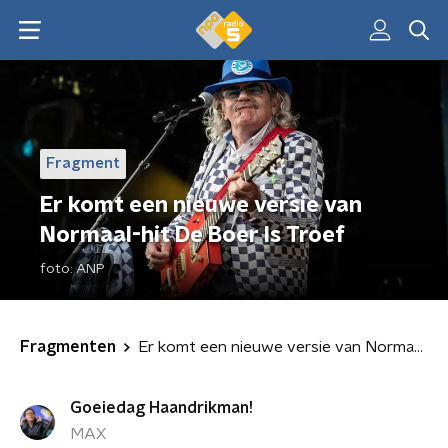
Fragment
Er komt een nieuwe versie van
Normaal-hit De Boer Is Troef
foto:
ANP
Fragmenten
Er komt een nieuwe versie van Normaal-hit De Boer Is Troef
Goeiedag Haandrikman!
MAX