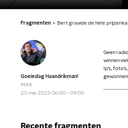
Fragmenten
Bert graaide de hele prijzenka
Geen radio
winnen vie
lp's, foto
Goeiedag Haandrikman!
gewonnen d
MAX
23 mei 2023 06:00 - 09:00
Recente fragmenten