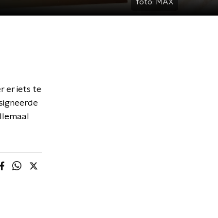
foto:
MAX
 er iets te
esigneerde
Allemaal