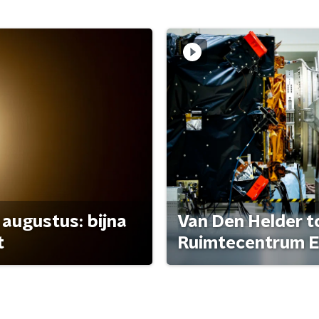
 augustus: bijna
Van Den Helder to
t
Ruimtecentrum E