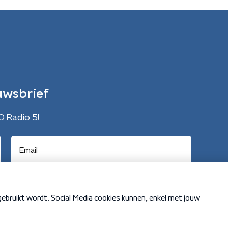
uwsbrief
O Radio 5!
Cookiebeleid