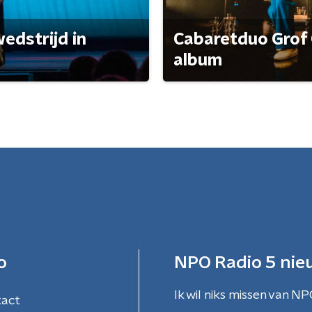
edstrijd in
Cabaretduo Grof 
album
o
NPO Radio 5 nie
Ik wil niks missen van NP
tact