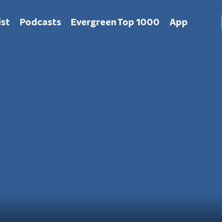
st
Podcasts
Evergreen Top 1000
App