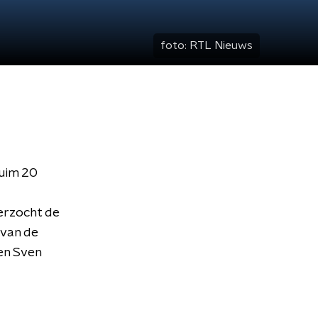
foto:
RTL Nieuws
ruim 20
rzocht de
 van de
en Sven