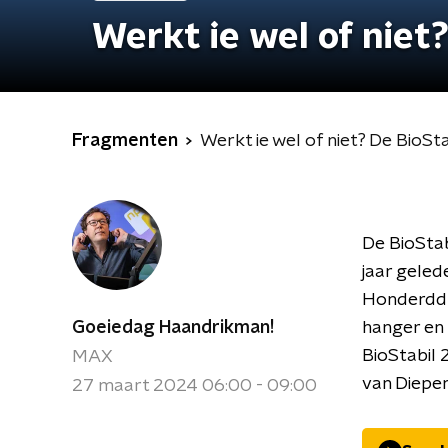
Werkt ie wel of niet
Fragmenten
Werkt ie wel of niet? De BioSt
De BioSta
jaar geled
Honderddu
Goeiedag Haandrikman!
hanger en
BioStabil 
MAX
van Diepen
27 maart 2024 06:00 - 09:00