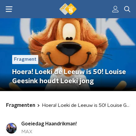
Fragment
Hoera! Loeki de Leeuw is 50! Louise
Geesink houdt Loeki jong
Fragmenten
Hoera! Loeki de Leeuw is 50! Louise Geesink houdt Loeki jong
Goeiedag Haandrikman!
MAX