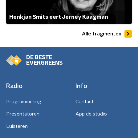
Henkjan Smits eert Jerney Kaagman
Alle fragmenten
DE BESTE
EVERGREENS
Radio
Info
Programmering
Contact
Presentatoren
App de studio
Luisteren