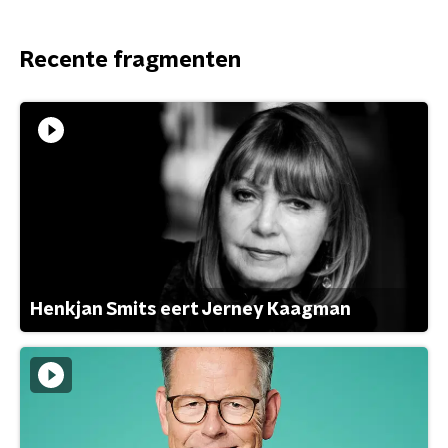
Recente fragmenten
Henkjan Smits eert Jerney Kaagman