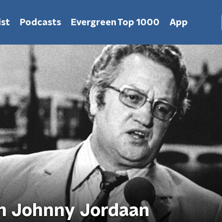
st
Podcasts
Evergreen Top 1000
App
an Johnny Jordaan