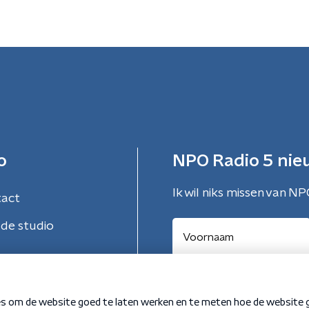
o
NPO Radio 5 nie
Ik wil niks missen van NP
tact
de studio
Aanmelden