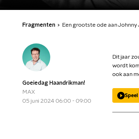
Fragmenten
Een grootste ode aan Johnny
Dit jaar z
wordt kom
ook aan m
Goeiedag Haandrikman!
MAX
Speel
05 juni 2024 06:00 - 09:00