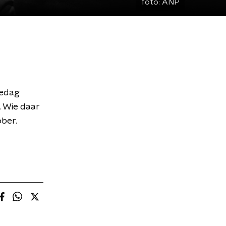
foto:
ANP
tedag
 Wie daar
ber.