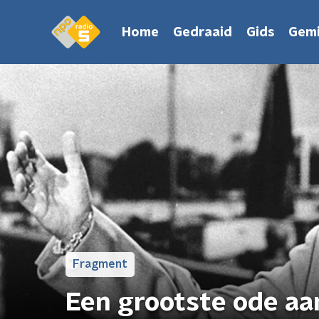
Home
Gedraaid
Gids
Gemi
Fragment
Een grootste ode a