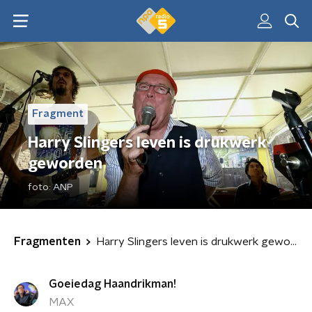
Fragment
Harry Slingers leven is drukwerk
geworden
foto:
ANP
Fragmenten
Harry Slingers leven is drukwerk geworden
Goeiedag Haandrikman!
MAX