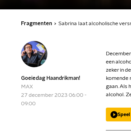
Fragmenten
Sabrina laat alcoholische ver
December s
een alcoho
zeker in de
Goeiedag Haandrikman!
komende m
gaan. Als 
MAX
alcohol. Ze
27 december 2023 06:00 -
09:00
Speel