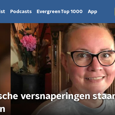
st
Podcasts
Evergreen Top 1000
App
ische versnaperingen staa
en