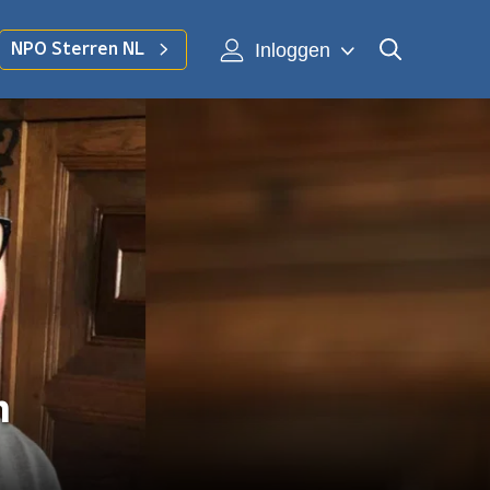
Inloggen
NPO Sterren NL
n