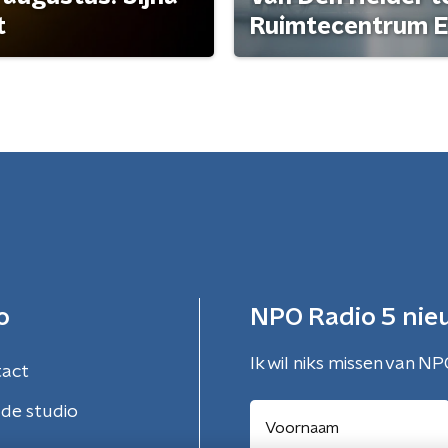
t
Ruimtecentrum E
o
NPO Radio 5 nie
Ik wil niks missen van NP
tact
de studio