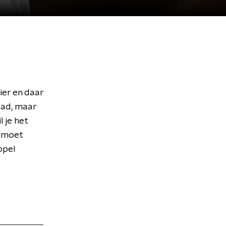
ier en daar
waad, maar
l je het
emoet
ppel