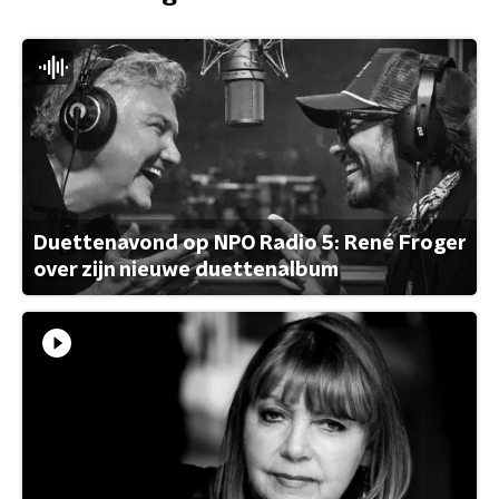
Duettenavond op NPO Radio 5: René Froger
over zijn nieuwe duettenalbum