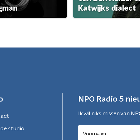
agman
Katwijks dialect
o
NPO Radio 5 nie
Ik wil niks missen van NP
tact
de studio