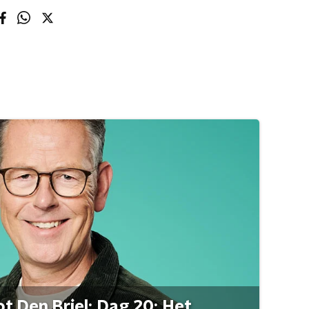
t Den Briel: Dag 20: Het