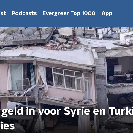
st
Podcasts
Evergreen Top 1000
App
eld in voor Syrie en Turk
ies