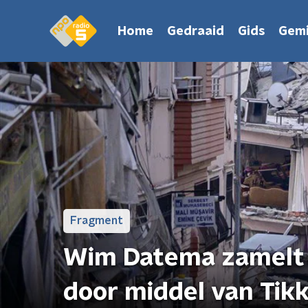
Home
Gedraaid
Gids
Gemi
Fragment
Wim Datema zamelt g
door middel van Tikk