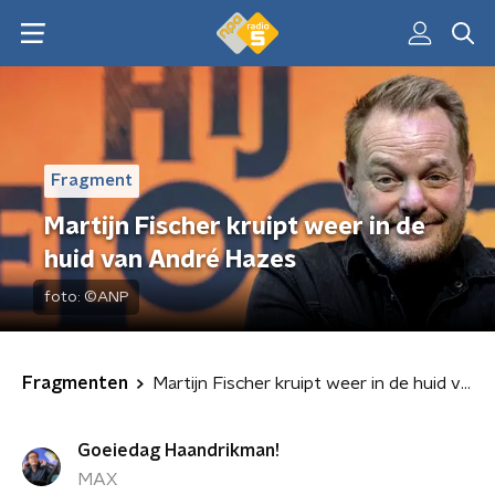
Fragment
Martijn Fischer kruipt weer in de
huid van André Hazes
foto:
©ANP
Fragmenten
Martijn Fischer kruipt weer in de huid van André Hazes
Goeiedag Haandrikman!
MAX