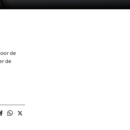
door de
er de