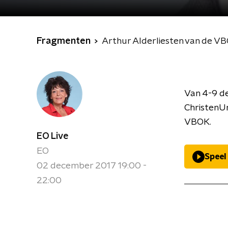
Fragmenten
Arthur Alderliesten van de V
Van 4-9 d
ChristenUn
VBOK.
EO Live
EO
Speel
02 december 2017 19:00 -
22:00