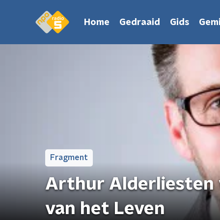
Home
Gedraaid
Gids
Gemi
Fragment
Arthur Alderliesten
van het Leven