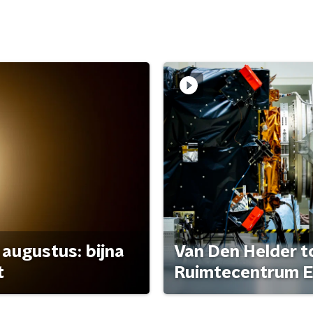
 augustus: bijna
Van Den Helder to
t
Ruimtecentrum E