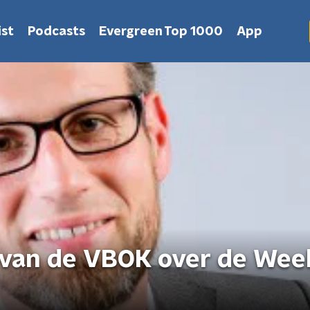
st
Podcasts
Evergreen Top 1000
App
 van de VBOK over de Wee