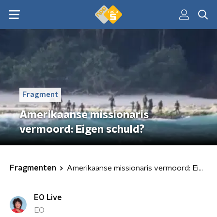
Fragment
Amerikaanse missionaris
vermoord: Eigen schuld?
Fragmenten
Amerikaanse missionaris vermoord: Eigen schuld?
EO Live
EO