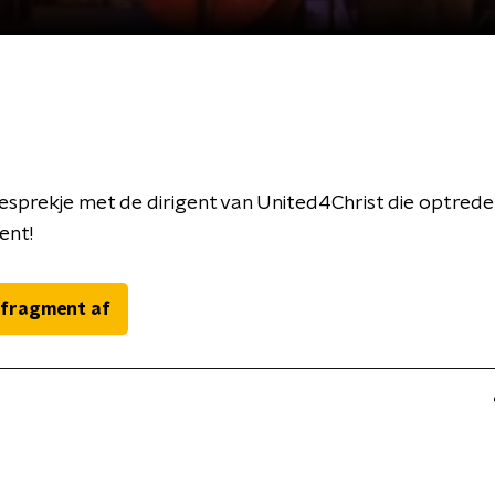
esprekje met de dirigent van United4Christ die optreden
ent!
 fragment af