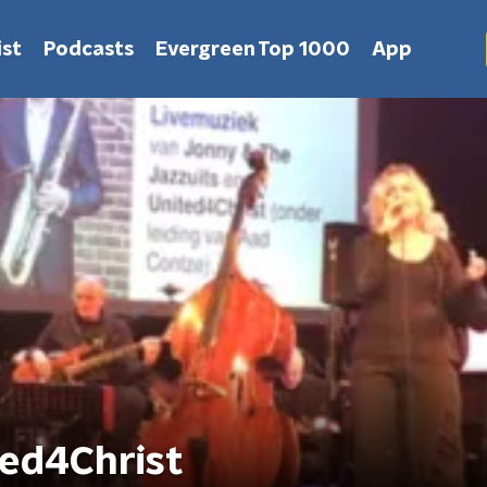
st
Podcasts
Evergreen Top 1000
App
ted4Christ