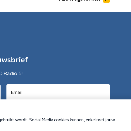
uwsbrief
O Radio 5!
Cookiebeleid