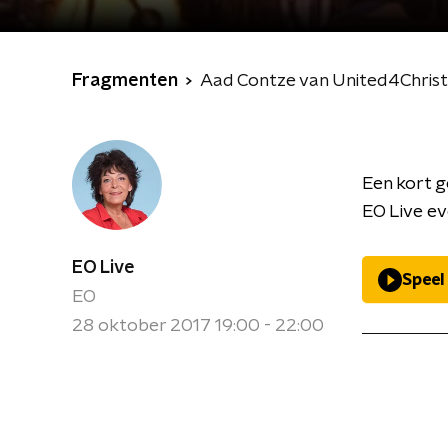
Fragmenten
Aad Contze van United4Christ
Een kort g
EO Live ev
EO Live
Speel
EO
28 oktober 2017 19:00 - 22:00