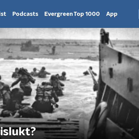
st
Podcasts
Evergreen Top 1000
App
islukt?