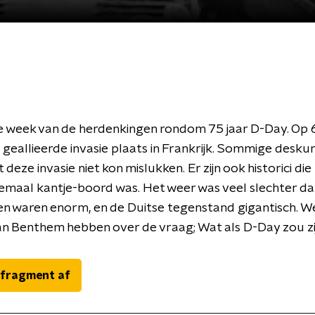
 week van de herdenkingen rondom 75 jaar D-Day. Op 6
geallieerde invasie plaats in Frankrijk. Sommige desku
deze invasie niet kon mislukken. Er zijn ook historici di
lemaal kantje-boord was. Het weer was veel slechter d
en waren enorm, en de Duitse tegenstand gigantisch. W
n Benthem hebben over de vraag; Wat als D-Day zou zi
 fragment af