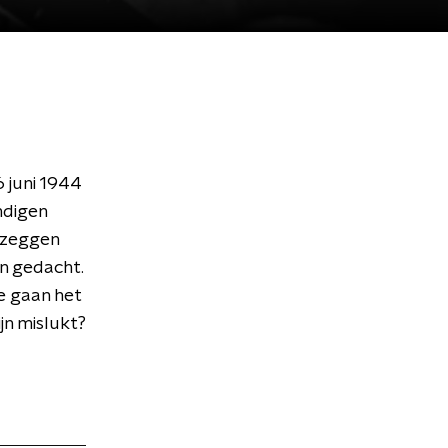
 juni 1944
ndigen
e zeggen
an gedacht.
e gaan het
jn mislukt?