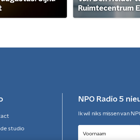
t
Ruimtecentrum E
o
NPO Radio 5 nie
Ik wil niks missen van NP
tact
de studio