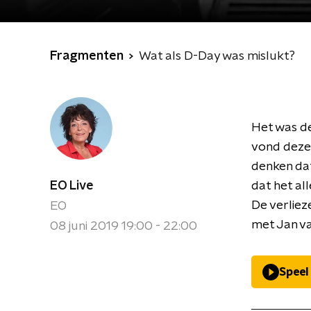
Fragmenten
Wat als D-Day was mislukt?
Het was de
vond deze 
denken dat 
EO Live
dat het al
De verliez
EO
met Jan va
08 juni 2019 19:00 - 22:00
Speel