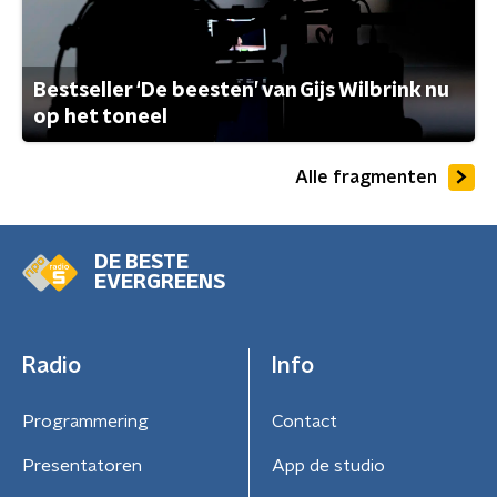
Bestseller ‘De beesten’ van Gijs Wilbrink nu
op het toneel
Alle fragmenten
DE BESTE
EVERGREENS
Radio
Info
Programmering
Contact
Presentatoren
App de studio