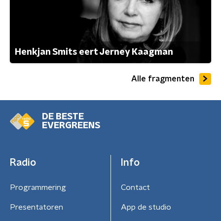
Henkjan Smits eert Jerney Kaagman
Alle fragmenten
DE BESTE
EVERGREENS
Radio
Info
Programmering
Contact
Presentatoren
App de studio