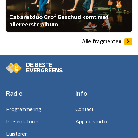
Cabaretduo Grof Geschud komt met
allereerste album
Alle fragmenten
DE BESTE
EVERGREENS
Radio
Info
Programmering
Contact
Presentatoren
App de studio
Luisteren