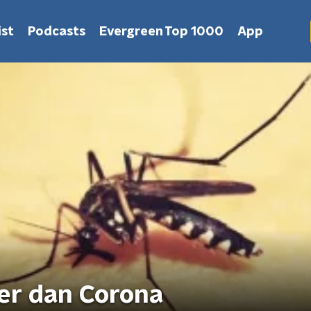
st
Podcasts
Evergreen Top 1000
App
ker dan Corona