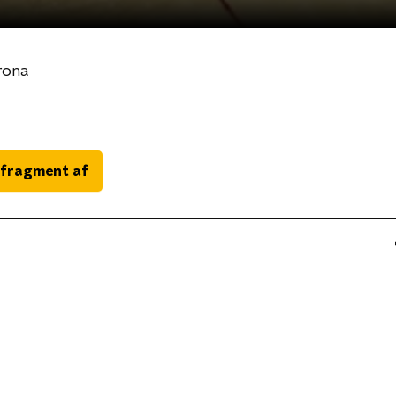
rona
 fragment af