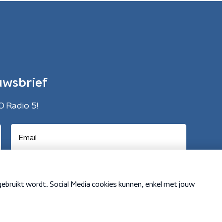
uwsbrief
O Radio 5!
Cookiebeleid