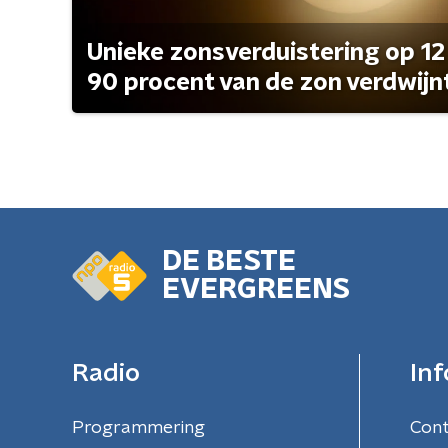
Unieke zonsverduistering op 12
90 procent van de zon verdwijn
DE BESTE
EVERGREENS
Radio
Inf
Programmering
Con