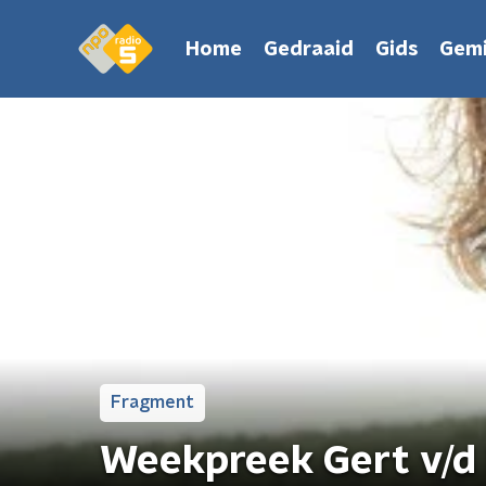
Home
Gedraaid
Gids
Gemi
Fragment
Weekpreek Gert v/d 