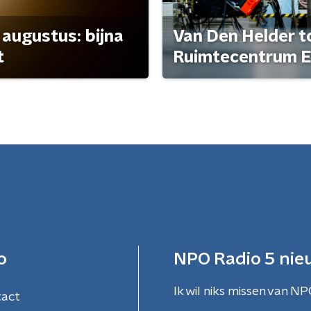
 augustus: bijna
Van Den Helder to
t
Ruimtecentrum E
o
NPO Radio 5 nie
Ik wil niks missen van NP
tact