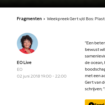
Fragmenten
Weekpreek Gert v/d Bos: Plast
"Een beter
bewust wil
samenlevin
EO Live
de ocean, 
boodschap
EO
met een ac
02 juni 2018 19:00 - 22:00
Gert van 
schrijven;