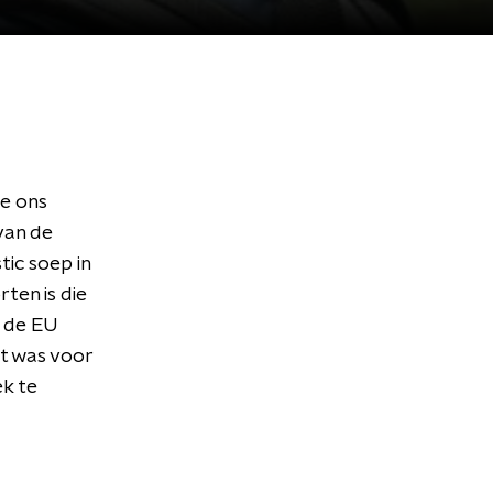
ie ons
van de
tic soep in
ten is die
m de EU
at was voor
k te