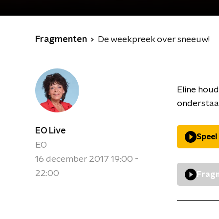
Fragmenten
De weekpreek over sneeuw!
Eline houd
onderstaa
EO Live
Speel
EO
16 december 2017 19:00 -
22:00
Fragm