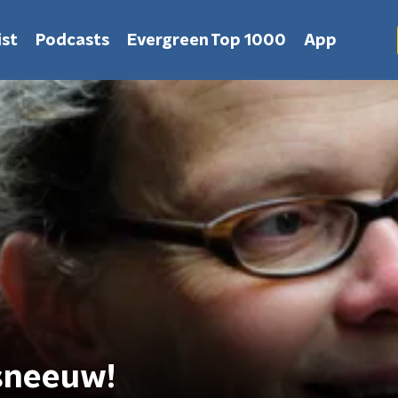
st
Podcasts
Evergreen Top 1000
App
sneeuw!