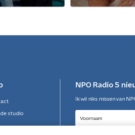
o
NPO Radio 5 nie
Ik wil niks missen van NP
tact
de studio