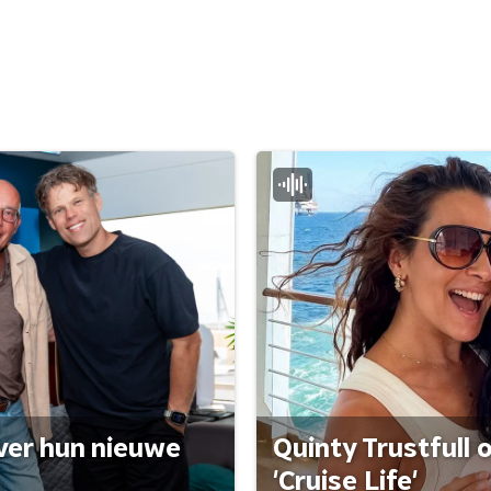
ver hun nieuwe
Quinty Trustfull 
'Cruise Life'