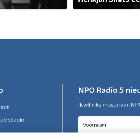
o
NPO Radio 5 nie
Ik wil niks missen van NP
tact
de studio