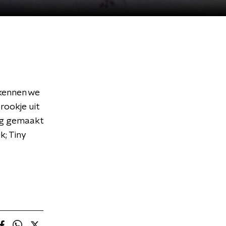
 kennen we
rookje uit
ng gemaakt
k; Tiny