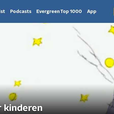
st
Podcasts
Evergreen Top 1000
App
r kinderen