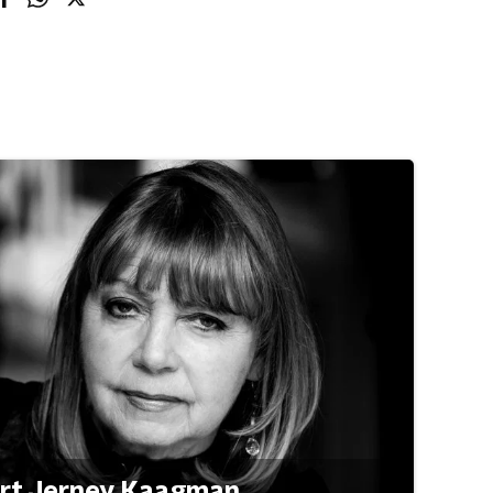
ert Jerney Kaagman