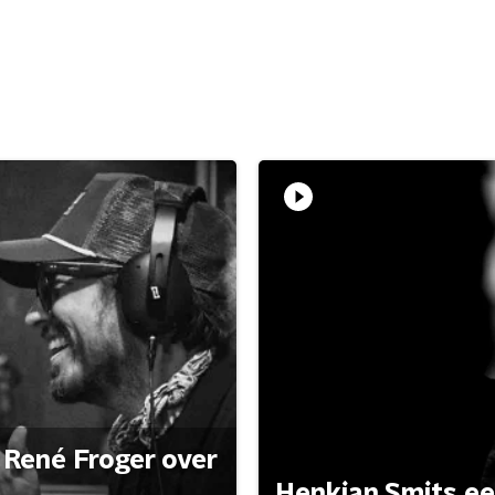
René Froger over
Henkjan Smits e