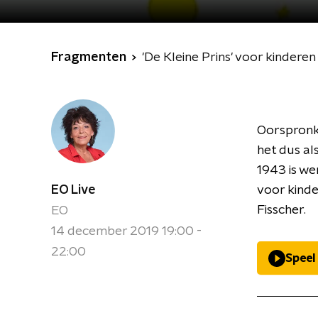
Fragmenten
'De Kleine Prins' voor kinderen
Oorspronke
het dus al
1943 is w
EO Live
voor kinde
Fisscher.
EO
14 december 2019 19:00 -
22:00
Speel