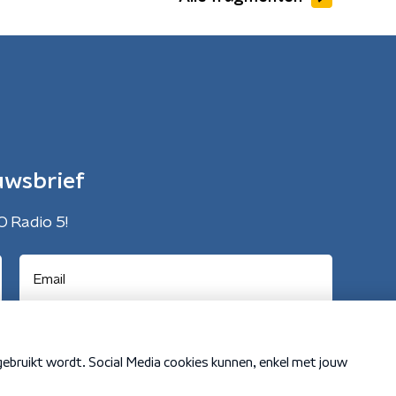
uwsbrief
O Radio 5!
Cookiebeleid