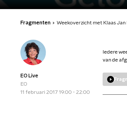
Fragmenten
Weekoverzicht met Klaas Jan
Iedere wee
van de af
EO Live
Fragm
EO
11 februari 2017 19:00 - 22:00