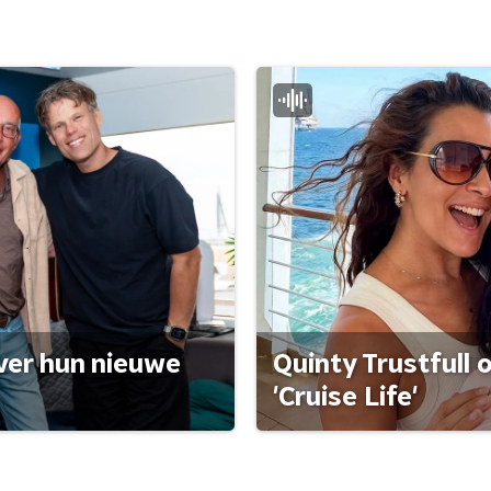
ver hun nieuwe
Quinty Trustfull 
'Cruise Life'