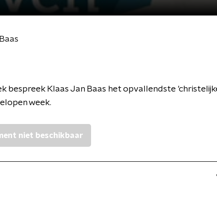
 Baas
k bespreek Klaas Jan Baas het opvallendste 'christelijk
gelopen week.
ent niet beschikbaar