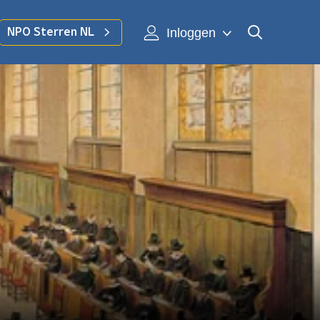
Inloggen
NPO Sterren NL