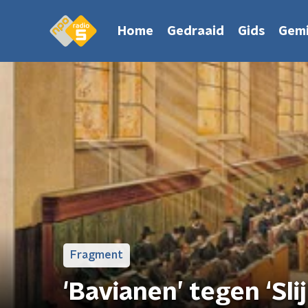
Home
Gedraaid
Gids
Gemi
Fragment
'Bavianen’ tegen ‘Sl