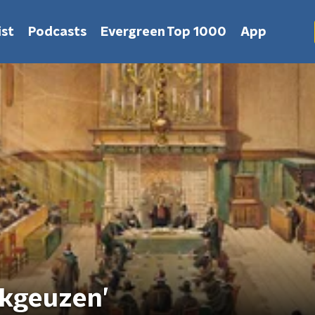
st
Podcasts
Evergreen Top 1000
App
ijkgeuzen’