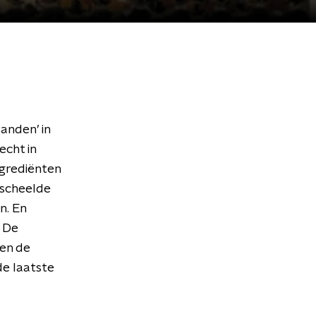
anden’ in
echt in
ngrediënten
 scheelde
n. En
. De
en de
de laatste