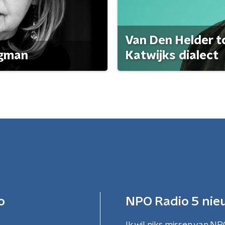
Van Den Helder to
agman
Katwijks dialect
o
NPO Radio 5 nie