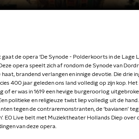
gaat de opera ‘De Synode - Polderkoorts in de Lage L
Deze opera speelt zich af rondom de Synode van Dordr
e haat, brandend verlangen en innige devotie. Die drie i
cies 400 jaar geleden ons land volledig op zijn kop. Het
g of er was in 1619 een hevige burgeroorlog uitgebroke
n politieke en religieuze twist liep volledig uit de hand
nten tegen de contraremonstranten, de ‘bavianen’ teg
en’. EO Live belt met Muziektheater Hollands Diep over 
dingen van deze opera.