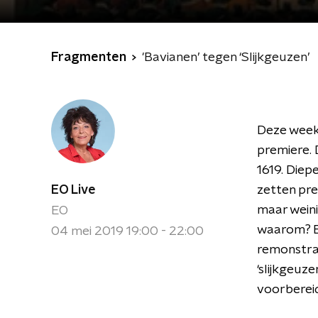
Fragmenten
'Bavianen’ tegen ‘Slijkgeuzen’
Deze week 
premiere. 
1619. Diep
EO Live
zetten pre
maar weini
EO
waarom? Ee
04 mei 2019 19:00 - 22:00
remonstra
‘slijkgeuz
voorberei