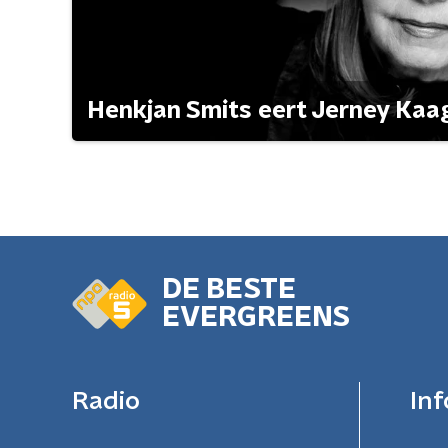
Henkjan Smits eert Jerney Ka
DE BESTE
EVERGREENS
Radio
Inf