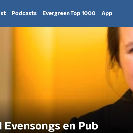
st
Podcasts
Evergreen Top 1000
App
l Evensongs en Pub