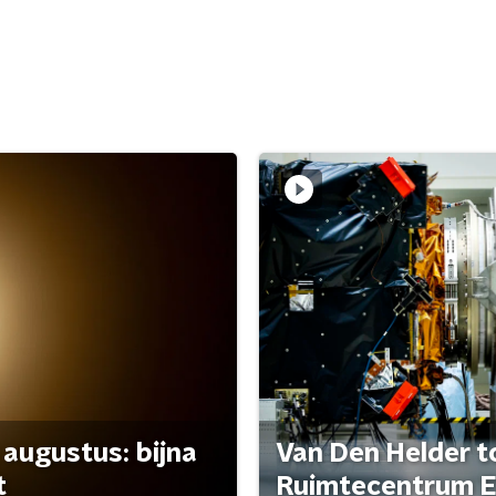
 augustus: bijna
Van Den Helder to
t
Ruimtecentrum E