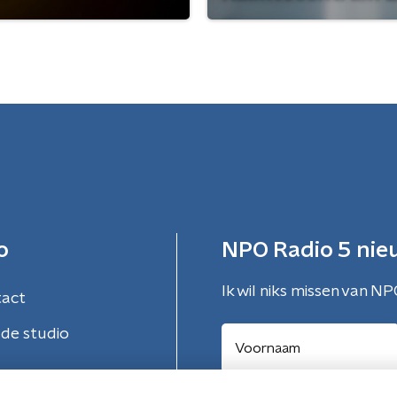
o
NPO Radio 5 nie
Ik wil niks missen van NP
tact
de studio