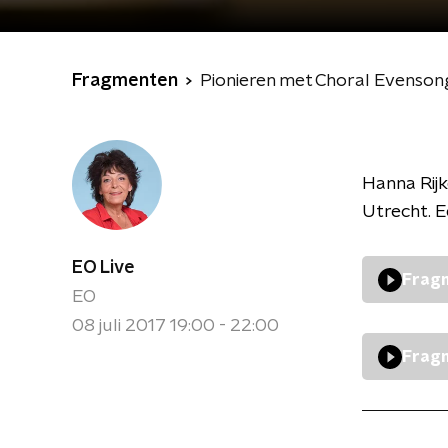
Fragmenten
Pionieren met Choral Evenson
Hanna Rijk
Utrecht. E
EO Live
Fragm
EO
08 juli 2017 19:00 - 22:00
Fragm