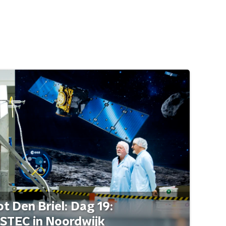
t Den Briel: Dag 19:
STEC in Noordwijk