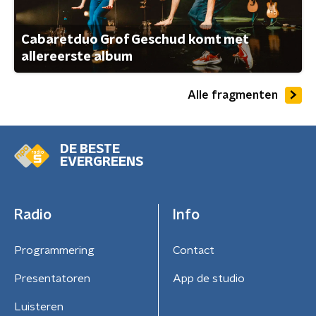
Cabaretduo Grof Geschud komt met
allereerste album
Alle fragmenten
DE BESTE
EVERGREENS
Radio
Info
Programmering
Contact
Presentatoren
App de studio
Luisteren