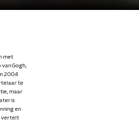
en met
 van Gogh,
 in 2004
rtelaar te
tie, maar
ter is
inning en
 vertelt