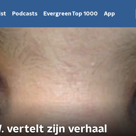
st
Podcasts
Evergreen Top 1000
App
 vertelt zijn verhaal