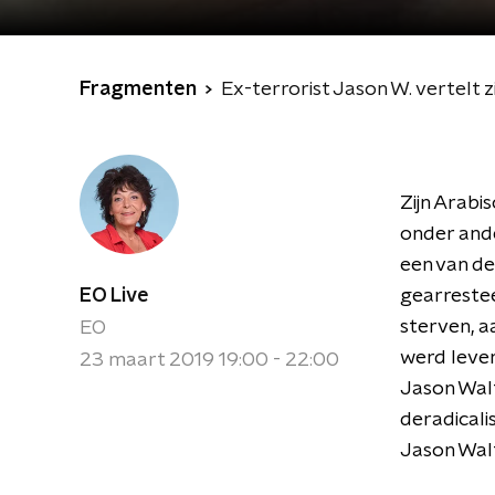
Fragmenten
Ex-terrorist Jason W. vertelt z
Zijn Arabi
onder and
een van de
EO Live
gearrestee
sterven, a
EO
werd leven
23 maart 2019 19:00 - 22:00
Jason Walt
deradicali
Jason Walt