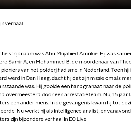
ijn verhaal
sche strijdnaam was Abu Mujahied Amrikie. Hij was sam
ere Samir A, en Mohammed B, de moordenaar van Theo
 pioniers van het polderjihadisme in Nederland. Toen hij
rd werd in Den Haag, dacht hij dat zijn missie om als ma
anstaande was. Hij gooide een handgranaat naar de poli
d overmeesterd door een arrestatieteam. Nu, 15 jaar la
ers een ander mens. In de gevangenis kwam hij tot bez
seerde. Nu werkt hij als intelligence analist, en vanavond
ers zijn bijzondere verhaal in EO Live.