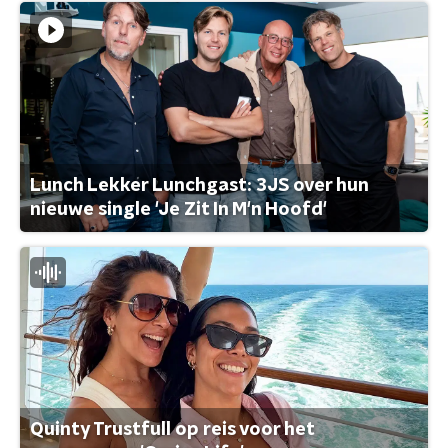
Lunch Lekker Lunchgast: 3JS over hun
nieuwe single 'Je Zit In M'n Hoofd'
Quinty Trustfull op reis voor het