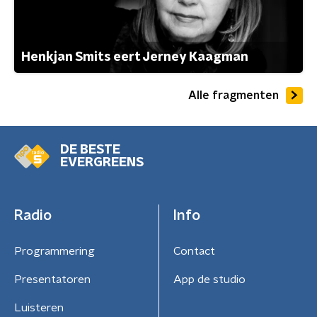
Henkjan Smits eert Jerney Kaagman
Alle fragmenten
DE BESTE
EVERGREENS
Radio
Info
Programmering
Contact
Presentatoren
App de studio
Luisteren