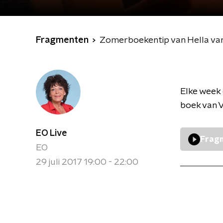
Fragmenten
Zomerboekentip van Hella van
Elke week 
boek van 
EO Live
Fragm
EO
29 juli 2017 19:00 - 22:00