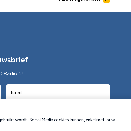
uwsbrief
O Radio 5!
Cookiebeleid