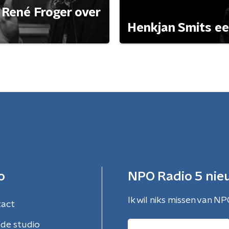
René Froger over
Henkjan Smits e
o
NPO Radio 5 nie
Ik wil niks missen van NP
tact
de studio