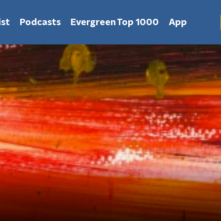
st
Podcasts
Evergreen Top 1000
App