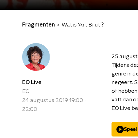
Fragmenten
Wat is 'Art Brut'?
25 augustu
Tijdens de
genre in d
EO Live
negeert. S
of hebben
EO
valt dan o
24 augustus 2019 19:00 -
EO Live be
22:00
Speel