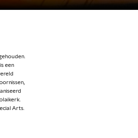
 gehouden.
is een
wereld
oornissen,
aniseerd
olaikerk.
cial Arts.