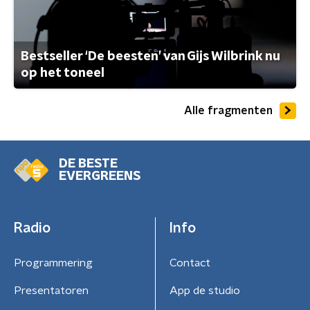
Bestseller ‘De beesten’ van Gijs Wilbrink nu
op het toneel
Alle fragmenten
DE BESTE
EVERGREENS
Radio
Info
Programmering
Contact
Presentatoren
App de studio