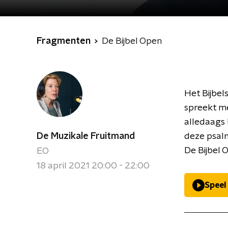
Fragmenten
De Bijbel Open
Het Bijbel
spreekt me
alledaags 
De Muzikale Fruitmand
deze psalm
De Bijbel
EO
18 april 2021 20:00 - 22:00
Speel