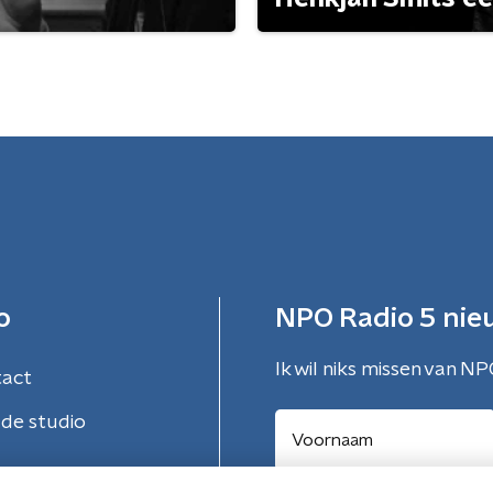
o
NPO Radio 5 nie
Ik wil niks missen van NP
tact
de studio