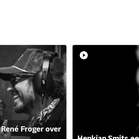
René Froger over
Henkjan Smits e