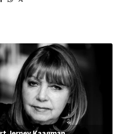
ert Jerney Kaagman