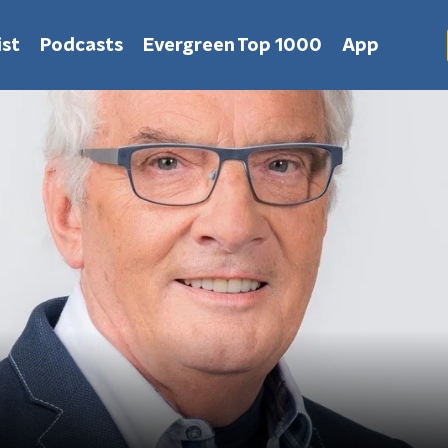
st
Podcasts
Evergreen Top 1000
App