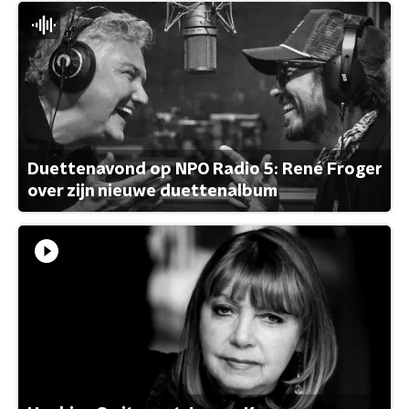
Duettenavond op NPO Radio 5: René Froger
over zijn nieuwe duettenalbum